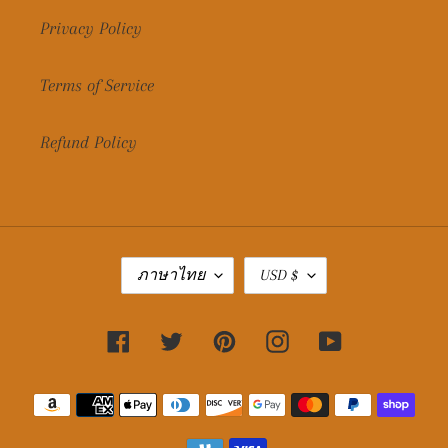
Privacy Policy
Terms of Service
Refund Policy
ภ
ส
ภาษาไทย
USD $
า
กุ
ษ
ล
า
เ
Facebook
Twitter
Pinterest
Instagram
YouTube
งิ
น
วิธี
การ