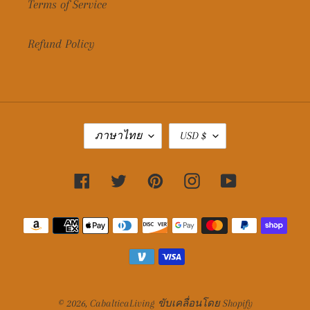
Terms of Service
Refund Policy
ภ
ส
ภาษาไทย
USD $
า
กุ
ษ
ล
า
เ
Facebook
Twitter
Pinterest
Instagram
YouTube
งิ
น
วิธี
การ
ชำระ
เงิน
© 2026,
CabalticaLiving
ขับเคลื่อนโดย Shopify